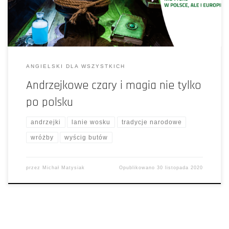
Tradycja andrzejkowych wieczorów sięga zamierzchłych czasów. […]
ANGIELSKI DLA WSZYSTKICH
Andrzejkowe czary i magia nie tylko
po polsku
andrzejki
lanie wosku
tradycje narodowe
wróżby
wyścig butów
przez
Michał Matysiak
Opublikowano
30 listopada 2020