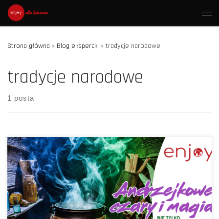
Skip to content
Men
Strona główna
»
Blog ekspercki
»
tradycje narodowe
tradycje narodowe
1 posta
W tym roku huczne imprezy z okazji Andrzejek niestety nie odbędą
się w wielu miejscach. Może zatem przeznaczyć ten
niewykorzystany czas na poznanie historii tradycyjnych
andrzejkowych wróżb, które popularne są nie tylko w Polsce, lecz
także w wielu europejskich krajach? Zacznijmy jednak od początku.